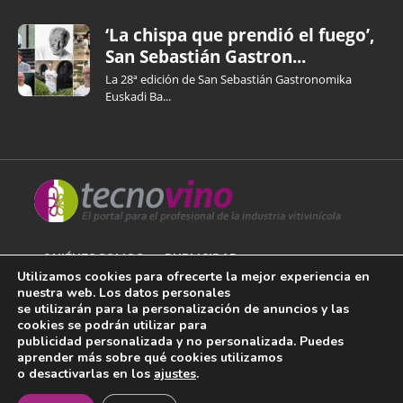
‘La chispa que prendió el fuego’,
San Sebastián Gastron...
La 28ª edición de San Sebastián Gastronomika
Euskadi Ba...
QUIÉNES SOMOS
PUBLICIDAD
Utilizamos cookies para ofrecerte la mejor experiencia en
nuestra web. Los datos personales
AVISO LEGAL
se utilizarán para la personalización de anuncios y las
cookies se podrán utilizar para
POLÍTICA DE COOKIES
publicidad personalizada y no personalizada. Puedes
aprender más sobre qué cookies utilizamos
POLÍTICA DE PRIVACIDAD
o desactivarlas en los
ajustes
.
¡Newsletter!
CONTACTO