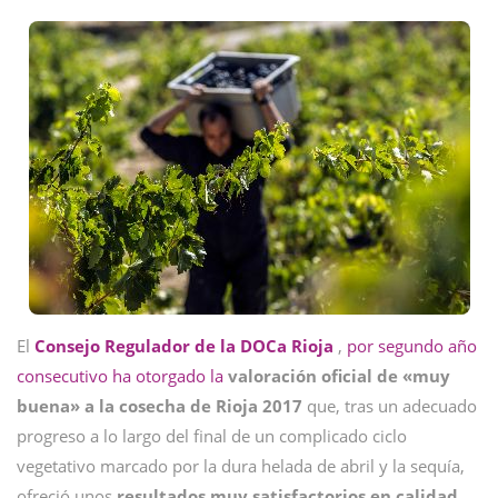
El
Consejo Regulador de la DOCa Rioja
,
por segundo año
consecutivo ha otorgado la
valoración oficial de «muy
buena» a la cosecha de Rioja 2017
que, tras un adecuado
progreso a lo largo del final de un complicado ciclo
vegetativo marcado por la dura helada de abril y la sequía,
ofreció unos
resultados muy satisfactorios en calidad.