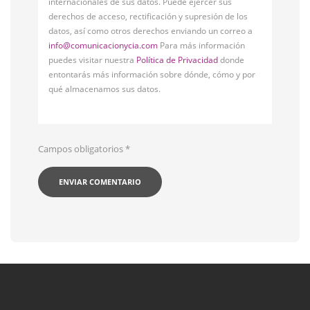
internacionales de sus datos. Puede ejercer sus
derechos de acceso, rectificación y supresión de los
datos, así como otros derechos enviando un correo a
info@comunicacionycia.com
Para más información
puedes visitar nuestra
Política de Privacidad
donde
entontarás más información sobre dónde, cómo y por
qué almacenamos sus datos.
Campos obligatorios
*