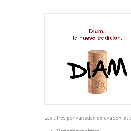
Las cifras por variedad de uva son las 
Variedades tintas