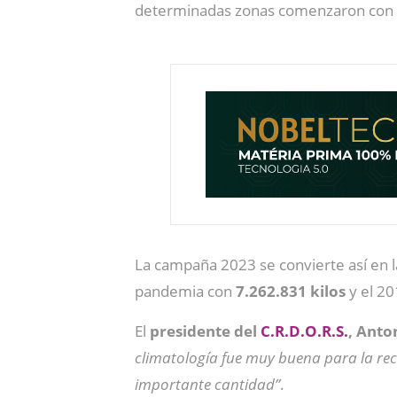
determinadas zonas comenzaron con v
La campaña 2023 se convierte así en la
pandemia con
7.262.831 kilos
y el 20
El
presidente del
C.R.D.O.R.S.
, Anto
climatología fue muy buena para la rec
importante cantidad”
.