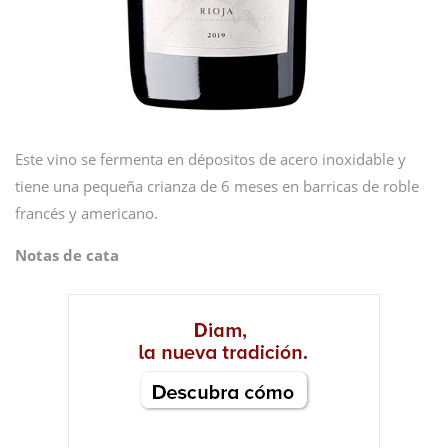
Este vino se fermenta en dépositos de acero inoxidable y
tiene una pequeña crianza de 6 meses en barricas de roble
francés y americano.
Notas de cata