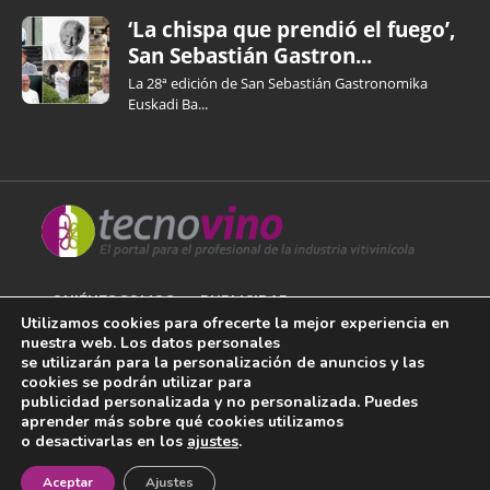
‘La chispa que prendió el fuego’,
San Sebastián Gastron...
La 28ª edición de San Sebastián Gastronomika
Euskadi Ba...
QUIÉNES SOMOS
PUBLICIDAD
Utilizamos cookies para ofrecerte la mejor experiencia en
nuestra web. Los datos personales
AVISO LEGAL
se utilizarán para la personalización de anuncios y las
cookies se podrán utilizar para
POLÍTICA DE COOKIES
publicidad personalizada y no personalizada. Puedes
aprender más sobre qué cookies utilizamos
POLÍTICA DE PRIVACIDAD
o desactivarlas en los
ajustes
.
¡Newsletter!
CONTACTO
Aceptar
Ajustes