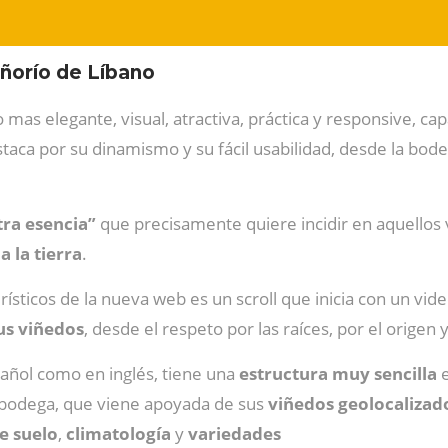
ñorío de Líbano
 mas elegante, visual, atractiva, práctica y responsive, ca
staca por su dinamismo y su fácil usabilidad, desde la bo
tra esencia”
que precisamente quiere incidir en aquellos
a la tierra
.
ísticos de la nueva web es un scroll que inicia con un vid
sus viñedos
, desde el respeto por las raíces, por el origen y
añol como en inglés, tiene una
estructura
muy
sencilla
e
 bodega, que viene apoyada de sus
viñedos geolocalizad
e suelo
,
climatología
y
variedades