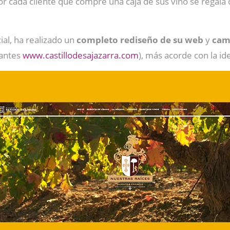
or cada cliente que compre una caja de sus vino se regala o
al, ha realizado un
completo rediseño de su web
y
cam
antes
www.castillodesajazarra.com
), más acorde con la i