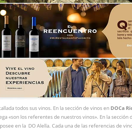
allada todos sus vinos. En la sección de vinos en
DOCa
Ri
dega «son los referentes de nuestros vinos». En la sección
osee en la DO Alella. Cada una de las referencias de vinos