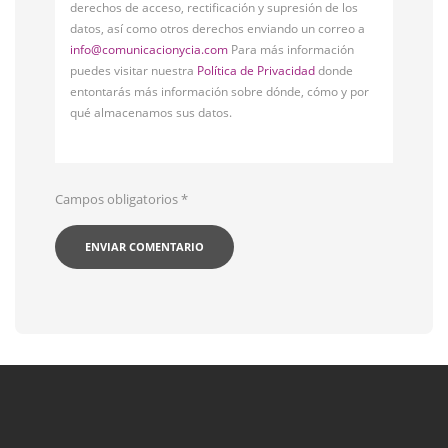
derechos de acceso, rectificación y supresión de los
datos, así como otros derechos enviando un correo a
info@comunicacionycia.com
Para más información
puedes visitar nuestra
Política de Privacidad
donde
entontarás más información sobre dónde, cómo y por
qué almacenamos sus datos.
Campos obligatorios
*