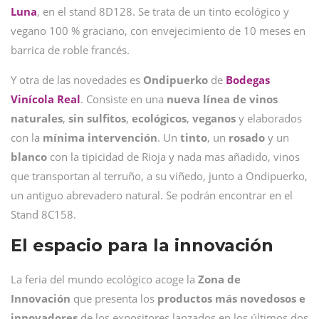
Luna
, en el stand 8D128. Se trata de un tinto ecológico y
vegano 100 % graciano, con envejecimiento de 10 meses en
barrica de roble francés.
Y otra de las novedades es
Ondipuerko
de
Bodegas
Vinícola Real
. Consiste en una
nueva línea de vinos
naturales
,
sin
sulfitos
,
ecológicos
,
veganos
y elaborados
con la
mínima
intervención
. Un
tinto
, un
rosado
y un
blanco
con la tipicidad de Rioja y nada mas añadido, vinos
que transportan al terruño, a su viñedo, junto a Ondipuerko,
un antiguo abrevadero natural. Se podrán encontrar en el
Stand 8C158.
El espacio para la innovación
La feria del mundo ecológico acoge la
Zona de
Innovación
que presenta los
productos más novedosos e
innovadores
de los expositores lanzados en los últimos dos