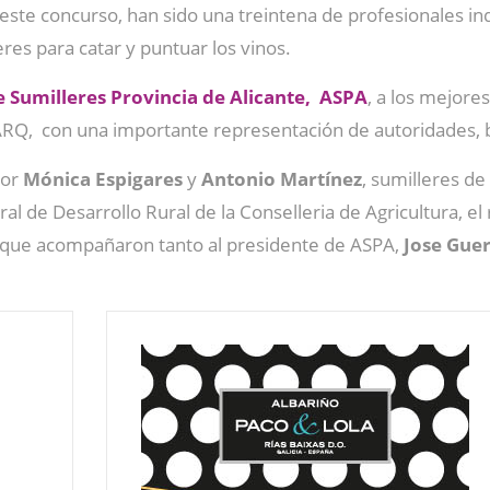
de este concurso, han sido una treintena de profesionales 
eres para catar y puntuar los vinos.
e Sumilleres Provincia de Alicante, ASPA
, a los mejore
RQ, con una importante representación de autoridades, b
por
Mónica Espigares
y
Antonio
Martínez
, sumilleres de
l de Desarrollo Rural de la Conselleria de Agricultura, el 
 que acompañaron tanto al presidente de ASPA,
Jose Gue