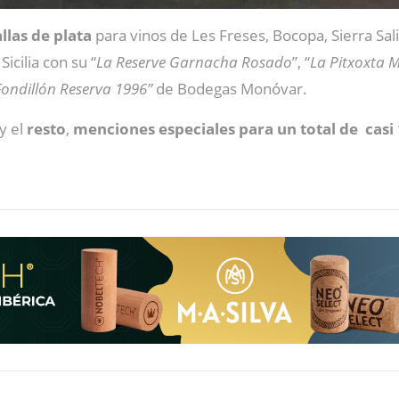
las de plata
para vinos de Les Freses, Bocopa, Sierra Sa
icilia con su “
La Reserve Garnacha Rosado
”, “
La Pitxoxta 
Fondillón Reserva 1996”
de Bodegas Monóvar.
y el
resto
,
menciones especiales para un total de casi