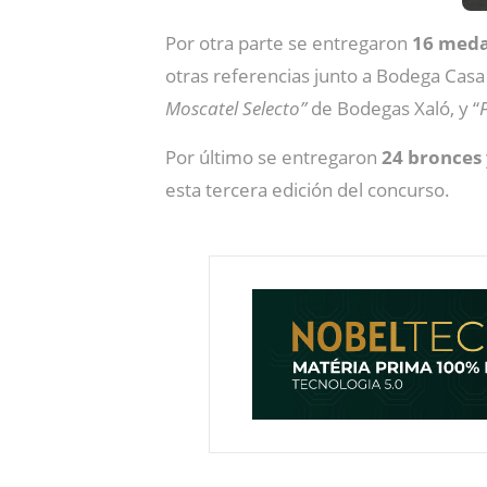
Por otra parte se entregaron
16 medal
otras referencias junto a Bodega Casa S
Moscatel Selecto”
de Bodegas Xaló, y “
Por último se entregaron
24 bronces
esta tercera edición del concurso.