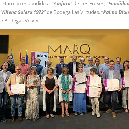
A. Han correspondido a “
Amfora
” de Les Freses, “
Fondilló
 Villena Solera 1972
”
de Bodega Las Virtudes, “
Palma Blan
de Bodegas Volver.