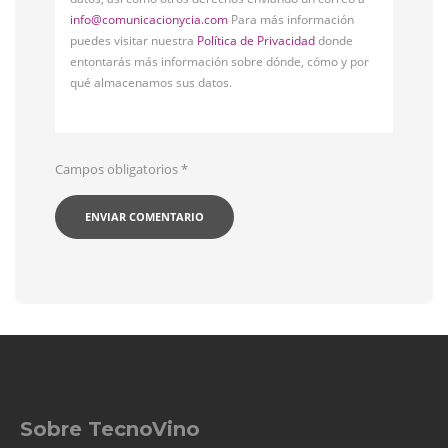
info@comunicacionycia.com
Para más información
puedes visitar nuestra
Política de Privacidad
donde
entontarás más información sobre dónde, cómo y por
qué almacenamos sus datos.
Campos obligatorios
*
Sobre TecnoVino