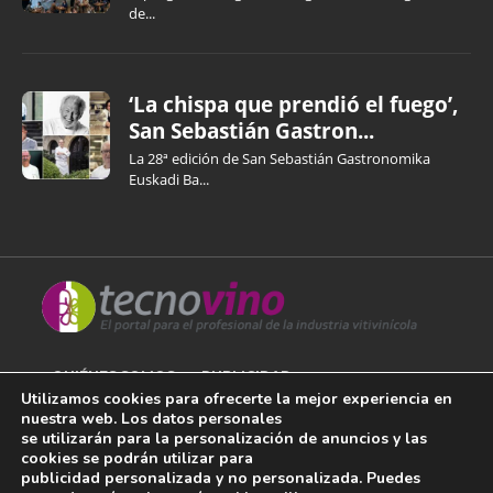
de...
‘La chispa que prendió el fuego’,
San Sebastián Gastron...
La 28ª edición de San Sebastián Gastronomika
Euskadi Ba...
QUIÉNES SOMOS
PUBLICIDAD
Utilizamos cookies para ofrecerte la mejor experiencia en
nuestra web. Los datos personales
AVISO LEGAL
se utilizarán para la personalización de anuncios y las
cookies se podrán utilizar para
POLÍTICA DE COOKIES
publicidad personalizada y no personalizada. Puedes