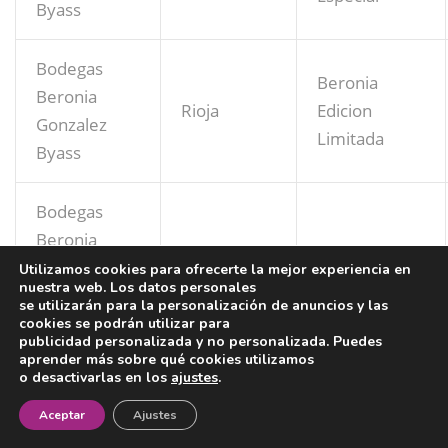
Byass
Bodegas
Beronia
Beronia
Rioja
Edicion
Gonzalez
Limitada
Byass
Bodegas
Beronia
Rioja
III A. C.
Gonzalez
Utilizamos cookies para ofrecerte la mejor experiencia en
nuestra web. Los datos personales
Byass
se utilizarán para la personalización de anuncios y las
cookies se podrán utilizar para
publicidad personalizada y no personalizada. Puedes
Bodega
aprender más sobre qué cookies utilizamos
o desactivarlas en los
ajustes
.
Severino
Rib. Duero
Murón
¡Newsletter!
Sanz S.L.
Aceptar
Ajustes