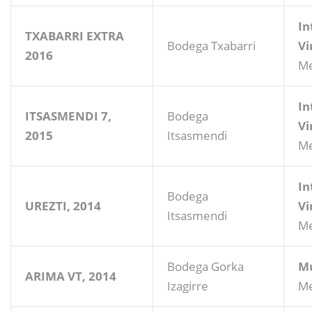
In
TXABARRI EXTRA
Bodega Txabarri
Vi
2016
Me
In
ITSASMENDI 7,
Bodega
Vi
2015
Itsasmendi
Me
In
Bodega
UREZTI, 2014
Vi
Itsasmendi
Me
Bodega Gorka
Mu
ARIMA VT, 2014
Izagirre
Me