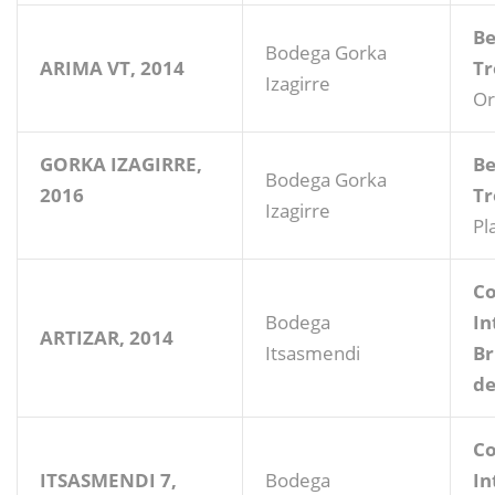
Be
Bodega Gorka
ARIMA VT, 2014
T
Izagirre
Or
GORKA IZAGIRRE,
Be
Bodega Gorka
2016
T
Izagirre
Pl
Co
Bodega
In
ARTIZAR, 2014
Itsasmendi
Br
de
Co
ITSASMENDI 7,
Bodega
In