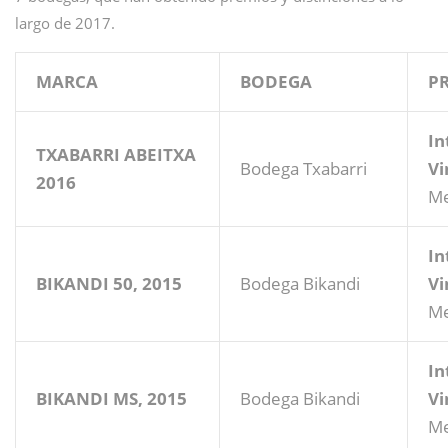
largo de 2017.
MARCA
BODEGA
P
In
TXABARRI ABEITXA
Bodega Txabarri
Vi
2016
Me
In
BIKANDI 50, 2015
Bodega Bikandi
Vi
Me
In
BIKANDI MS, 2015
Bodega Bikandi
Vi
Me