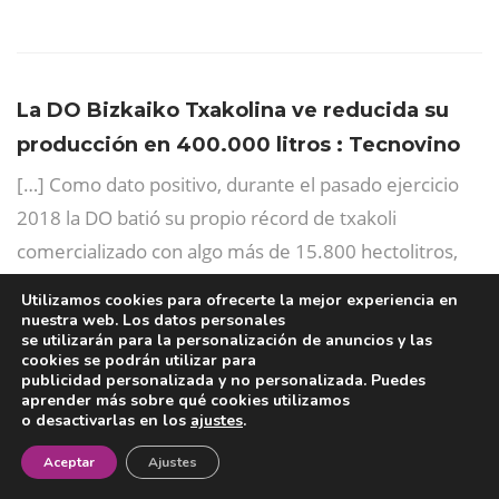
La DO Bizkaiko Txakolina ve reducida su
producción en 400.000 litros : Tecnovino
[…] Como dato positivo, durante el pasado ejercicio
2018 la DO batió su propio récord de txakoli
comercializado con algo más de 15.800 hectolitros,
700 más que al año pasado, que también fue de
Utilizamos cookies para ofrecerte la mejor experiencia en
récord. […]
nuestra web. Los datos personales
se utilizarán para la personalización de anuncios y las
cookies se podrán utilizar para
Responder
7 años hace
publicidad personalizada y no personalizada. Puedes
aprender más sobre qué cookies utilizamos
o desactivarlas en los
ajustes
.
¡Newsletter!
Aceptar
Ajustes