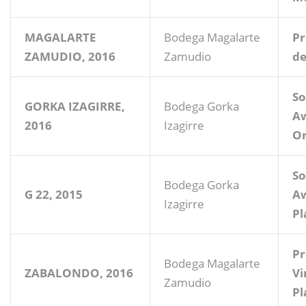
MAGALARTE
Bodega Magalarte
Pr
ZAMUDIO, 2016
Zamudio
de
So
GORKA IZAGIRRE,
Bodega Gorka
Aw
2016
Izagirre
O
So
Bodega Gorka
G 22, 2015
Aw
Izagirre
Pl
Pr
Bodega Magalarte
ZABALONDO, 2016
Vi
Zamudio
Pl