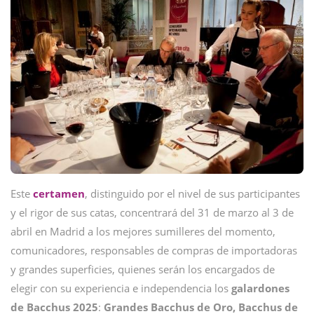
Este
certamen
, distinguido por el nivel de sus participantes
y el rigor de sus catas, concentrará del 31 de marzo al 3 de
abril en Madrid a los mejores sumilleres del momento,
comunicadores, responsables de compras de importadoras
y grandes superficies, quienes serán los encargados de
elegir con su experiencia e independencia los
galardones
de Bacchus 2025
:
Grandes Bacchus de Oro, Bacchus de