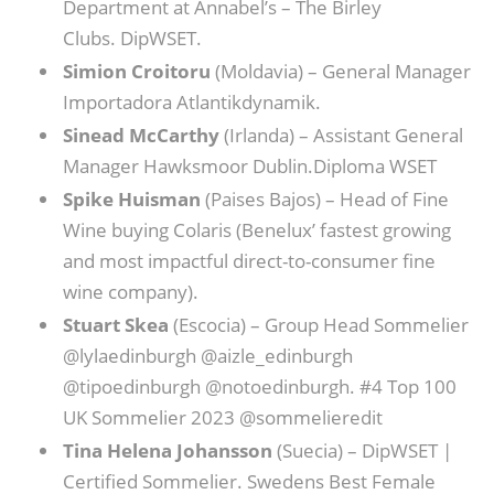
Department at Annabel’s – The Birley
Clubs. DipWSET.
Simion Croitoru
(Moldavia) – General Manager
Importadora Atlantikdynamik.
Sinead McCarthy
(Irlanda) – Assistant General
Manager Hawksmoor Dublin.Diploma WSET
Spike Huisman
(Paises Bajos) – Head of Fine
Wine buying Colaris (Benelux’ fastest growing
and most impactful direct-to-consumer fine
wine company).
Stuart Skea
(Escocia) – Group Head Sommelier
@lylaedinburgh @aizle_edinburgh
@tipoedinburgh @notoedinburgh. #4 Top 100
UK Sommelier 2023 @sommelieredit
Tina Helena Johansson
(Suecia) – DipWSET |
Certified Sommelier. Swedens Best Female