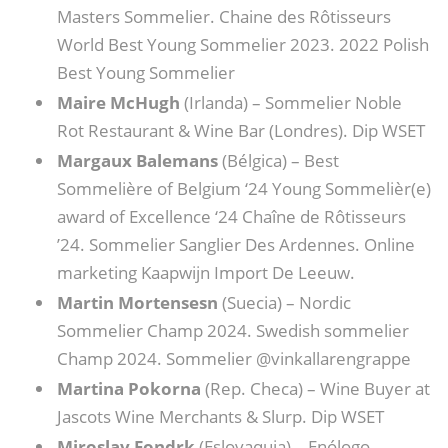
Masters Sommelier. Chaine des Rôtisseurs
World Best Young Sommelier 2023. 2022 Polish
Best Young Sommelier
Maire McHugh
(Irlanda) – Sommelier Noble
Rot Restaurant & Wine Bar (Londres). Dip WSET
Margaux Balemans
(Bélgica) – Best
Sommelière of Belgium ‘24 Young Sommelièr(e)
award of Excellence ‘24 Chaîne de Rôtisseurs
’24. Sommelier Sanglier Des Ardennes. Online
marketing Kaapwijn Import De Leeuw.
Martin Mortensesn
(Suecia) – Nordic
Sommelier Champ 2024. Swedish sommelier
Champ 2024. Sommelier @vinkallarengrappe
Martina Pokorna
(Rep. Checa) – Wine Buyer at
Jascots Wine Merchants & Slurp. Dip WSET
Miroslav Fondrk
(Eslovaquia) – Enólogo.