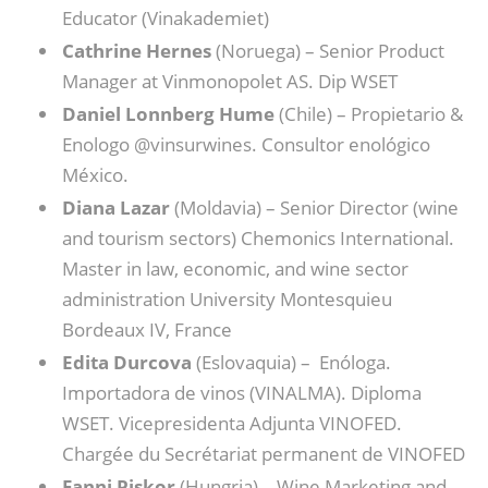
Educator (Vinakademiet)
Cathrine Hernes
(Noruega) – Senior Product
Manager at Vinmonopolet AS. Dip WSET
Daniel Lonnberg Hume
(Chile) – Propietario &
Enologo @vinsurwines. Consultor enológico
México.
Diana Lazar
(Moldavia) – Senior Director (wine
and tourism sectors) Chemonics International.
Master in law, economic, and wine sector
administration University Montesquieu
Bordeaux IV, France
Edita Durcova
(Eslovaquia) – Enóloga.
Importadora de vinos (VINALMA). Diploma
WSET. Vicepresidenta Adjunta VINOFED.
Chargée du Secrétariat permanent de VINOFED
Fanni Piskor
(Hungria) – Wine Marketing and