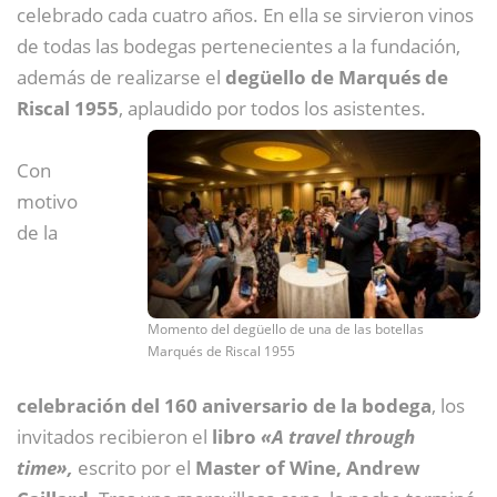
celebrado cada cuatro años. En ella se sirvieron vinos
de todas las bodegas pertenecientes a la fundación,
además de realizarse el
degüello de Marqués de
Riscal 1955
, aplaudido por todos los asistentes.
Con
motivo
de la
Momento del degüello de una de las botellas
Marqués de Riscal 1955
celebración del 160 aniversario de la bodega
, los
invitados recibieron el
libro
«A travel through
time»,
escrito por el
Master of Wine, Andrew