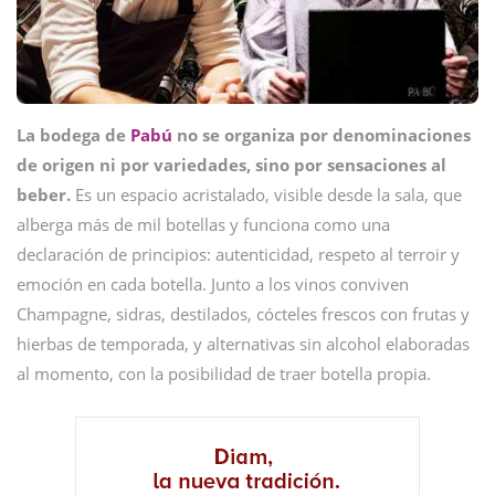
La bodega de
Pabú
no se organiza por denominaciones
de origen ni por variedades, sino por sensaciones al
beber.
Es un espacio acristalado, visible desde la sala, que
alberga más de mil botellas y funciona como una
declaración de principios: autenticidad, respeto al terroir y
emoción en cada botella. Junto a los vinos conviven
Champagne, sidras, destilados, cócteles frescos con frutas y
hierbas de temporada, y alternativas sin alcohol elaboradas
al momento, con la posibilidad de traer botella propia.