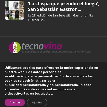
‘La chispa que prendió el fuego’,
San Sebastián Gastron...
La 28ª edición de San Sebastián Gastronomika
Euskadi Ba...
QUIÉNES SOMOS
PUBLICIDAD
Utilizamos cookies para ofrecerte la mejor experiencia en
nuestra web. Los datos personales
AVISO LEGAL
se utilizarán para la personalización de anuncios y las
cookies se podrán utilizar para
POLÍTICA DE COOKIES
publicidad personalizada y no personalizada. Puedes
aprender más sobre qué cookies utilizamos
POLÍTICA DE PRIVACIDAD
o desactivarlas en los
ajustes
.
¡Newsletter!
CONTACTO
Aceptar
Ajustes