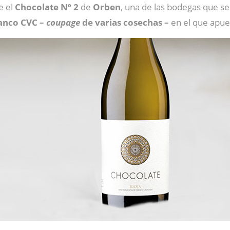
e el
Chocolate Nº 2
de
Orben
, una de las bodegas que s
lanco CVC –
coupage
de varias cosechas –
en el que apue