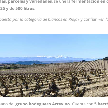
as, parcelas y variedades
, se une la
fermentación en 
25 y de 500 litros
.
puesta por la categoría de blancos en Rioja»
y confían
«en l
mano del
grupo bodeguero Artevino
. Cuenta con
5 hect