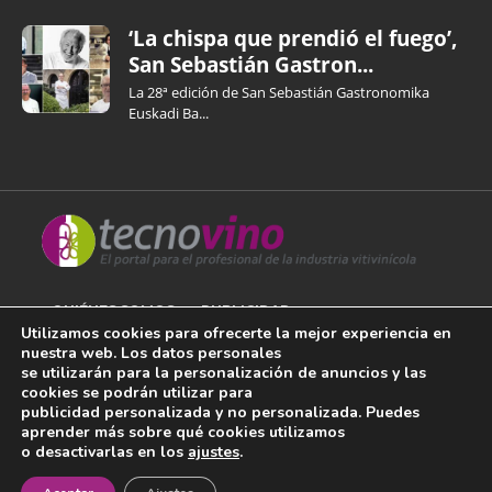
‘La chispa que prendió el fuego’,
San Sebastián Gastron...
La 28ª edición de San Sebastián Gastronomika
Euskadi Ba...
QUIÉNES SOMOS
PUBLICIDAD
Utilizamos cookies para ofrecerte la mejor experiencia en
nuestra web. Los datos personales
AVISO LEGAL
se utilizarán para la personalización de anuncios y las
cookies se podrán utilizar para
POLÍTICA DE COOKIES
publicidad personalizada y no personalizada. Puedes
aprender más sobre qué cookies utilizamos
POLÍTICA DE PRIVACIDAD
o desactivarlas en los
ajustes
.
¡Newsletter!
CONTACTO