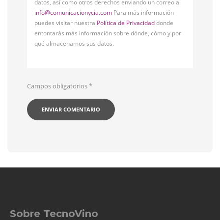
datos, así como otros derechos enviando un correo a
info@comunicacionycia.com
Para más información
puedes visitar nuestra
Política de Privacidad
donde
entontarás más información sobre dónde, cómo y por
qué almacenamos sus datos.
Campos obligatorios
*
Sobre TecnoVino