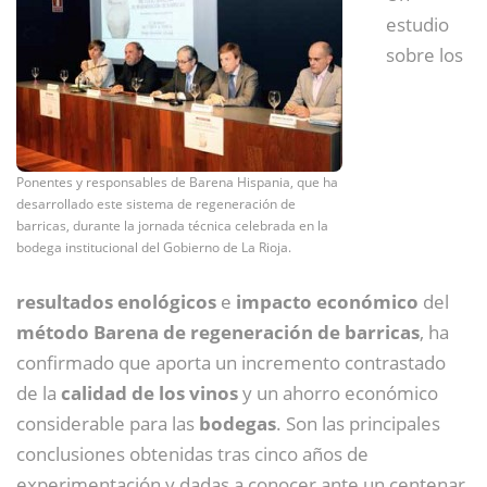
estudio
sobre los
Ponentes y responsables de Barena Hispania, que ha
desarrollado este sistema de regeneración de
barricas, durante la jornada técnica celebrada en la
bodega institucional del Gobierno de La Rioja.
resultados enológicos
e
impacto económico
del
método Barena de regeneración de barricas
, ha
confirmado que aporta un incremento contrastado
de la
calidad de los vinos
y un ahorro económico
considerable para las
bodegas
. Son las principales
conclusiones obtenidas tras cinco años de
experimentación y dadas a conocer ante un centenar