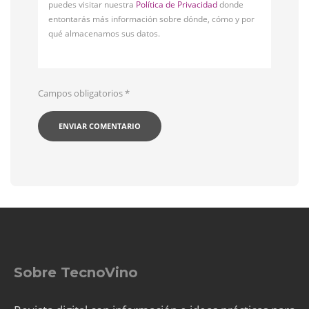
puedes visitar nuestra
Política de Privacidad
donde
entontarás más información sobre dónde, cómo y por
qué almacenamos sus datos.
Campos obligatorios
*
Sobre TecnoVino