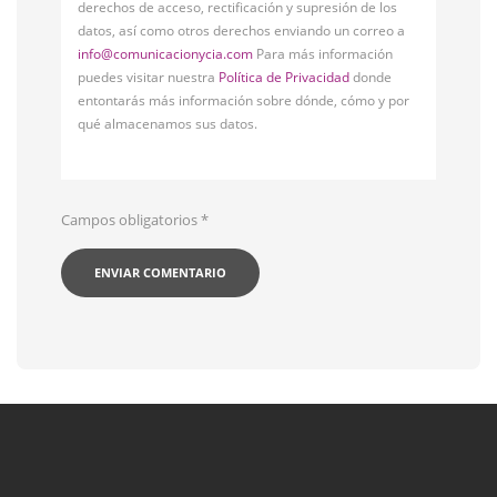
derechos de acceso, rectificación y supresión de los
datos, así como otros derechos enviando un correo a
info@comunicacionycia.com
Para más información
puedes visitar nuestra
Política de Privacidad
donde
entontarás más información sobre dónde, cómo y por
qué almacenamos sus datos.
Campos obligatorios
*