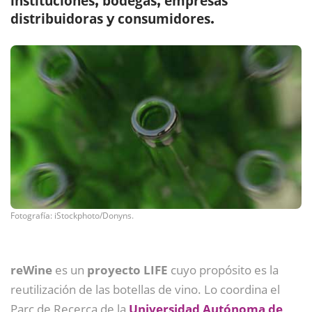
instituciones
bodegas
empresas
,
,
distribuidoras
consumidores
y
.
Fotografía: iStockphoto/Donyns.
reWine
es un
proyecto LIFE
cuyo propósito es la
reutilización de las botellas de vino. Lo coordina el
Parc de Recerca de la
Universidad Autónoma de