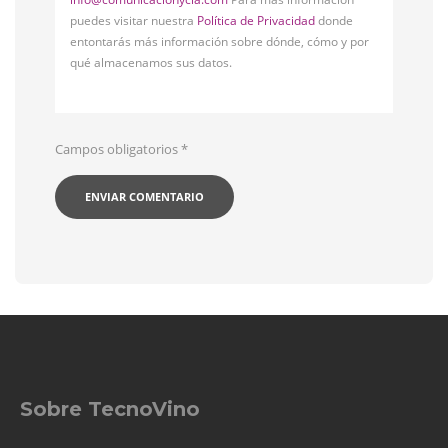
puedes visitar nuestra
Política de Privacidad
donde
entontarás más información sobre dónde, cómo y por
qué almacenamos sus datos.
Campos obligatorios
*
Sobre TecnoVino