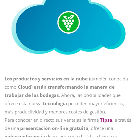
Los productos y servicios en la nube
(también conocida
como
Cloud
)
están transformando la manera de
trabajar de las bodegas
. Ahora, las posibilidades que
ofrece esta nueva
tecnología
permiten mayor eficiencia,
más productividad y menores costes de gestión.
Para conocer en directo sus ventajas la firma
Tipsa
, a través
de una
presentación on-line gratuita
, ofrece una
videoconferencia
de manera que dará las claves para