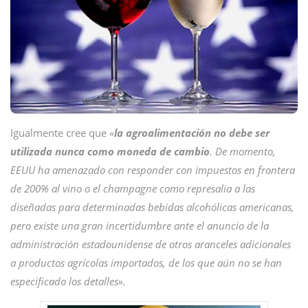
Igualmente cree que
«
la agroalimentación no debe ser
utilizada nunca como moneda de cambio
. De momento,
EEUU ha amenazado con responder con impuestos en frontera
de 200% al vino o el champagne como represalia a las
diseñadas para determinadas bebidas alcohólicas americanas,
pero existe una gran incertidumbre ante el anuncio de la
administración estadounidense de otros aranceles adicionales
a productos agrícolas importados, de los que aún no se han
especificado los detalles».