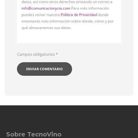
datos, así como otros derechos enviando un correo a
info@comunicacionycia.com
Para más información
puedes visitar nuestra
Política de Privacidad
donde
entontarás más información sobre dónde, cómo y por
qué almacenamos sus datos.
Campos obligatorios
*
Sobre TecnoVino