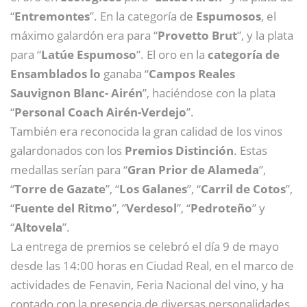
“
Entremontes
”. En la categoría de
Espumosos
, el
máximo galardón era para “
Provetto Brut
”, y la plata
para “
Latúe
Espumoso
”. El oro en la
categoría de
Ensamblados lo
ganaba “
Campos Reales
Sauvignon Blanc- Airén
”, haciéndose con la plata
“
Personal Coach Airén-Verdejo
”.
También era reconocida la gran calidad de los vinos
galardonados con los
Premios Distinción
. Estas
medallas serían para “
Gran Prior de Alameda
”,
“
Torre de Gazate
”, “
Los Galanes
”, “
Carril de Cotos
”,
“
Fuente del Ritmo
”, ”
Verdesol
”, “
Pedroteño
” y
“
Altovela
”.
La entrega de premios se celebró el día 9 de mayo
desde las 14:00 horas en Ciudad Real, en el marco de
actividades de Fenavin, Feria Nacional del vino, y ha
contado con la presencia de diversas personalidades