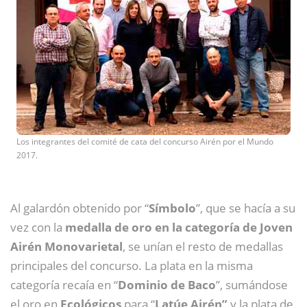
Los integrantes del comité de cata del concurso Airén por el Mundo
2017.
Al galardón obtenido por “
Símbolo
”, que se hacía a su
vez con la
medalla de oro en la categoría de Joven
Airén Monovarietal
, se unían el resto de medallas
principales del concurso. La plata en la misma
categoría recaía en “
Dominio de Baco
”, sumándose
el oro en
Ecológicos
para “
Latúe Airén”
y la plata de