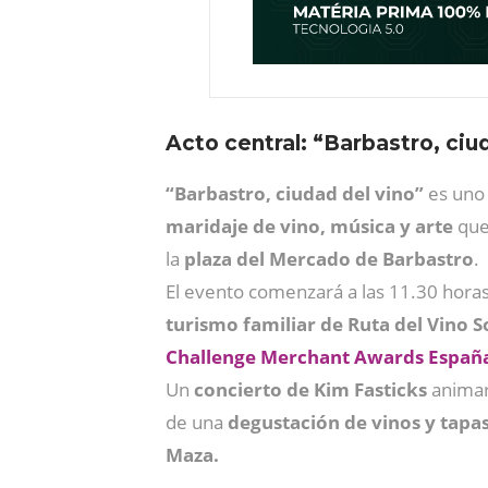
Acto central: “Barbastro, ciu
“Barbastro, ciudad del vino”
es uno
maridaje de vino, música y arte
que
la
plaza del Mercado de Barbastro
.
El evento comenzará a las 11.30 horas
turismo familiar de Ruta del Vino
Challenge Merchant Awards Españ
Un
concierto de Kim Fasticks
animará
de una
degustación de vinos y tapa
Maza.