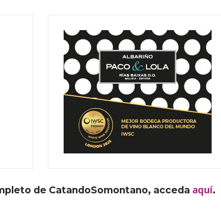
aquí
ompleto de CatandoSomontano, acceda
.