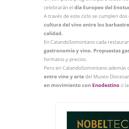
celebrarán el
día Europeo del Enotu
A través de este ciclo se cumplen dos 
cultura del vino entre los barbastr
calidad.
En CatandoSomontano cada restaurante
gastronomía y vino. Propuestas g
formatos y precios.
Pero en CatandoSomontano además de 
entre vino y arte
del Museo Diocesa
en movimiento con
Enodestino
o la