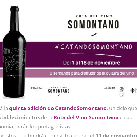
á la
quinta edición de CatandoSomontano
, un ciclo qu
stablecimientos
de la
Ruta del Vino Somontano
colabor
nomía, serán los protagonistas.
gustos que tendrá como acto central, el
11 de noviembr