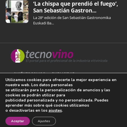
‘La chispa que prendió el fuego’,
San Sebastián Gastron...
La 28ª edición de San Sebastián Gastronomika
Euskadi Ba...
QUIÉNES SOMOS
PUBLICIDAD
Utilizamos cookies para ofrecerte la mejor experiencia en
nuestra web. Los datos personales
AVISO LEGAL
se utilizarán para la personalización de anuncios y las
cookies se podrán utilizar para
POLÍTICA DE COOKIES
publicidad personalizada y no personalizada. Puedes
aprender más sobre qué cookies utilizamos
POLÍTICA DE PRIVACIDAD
o desactivarlas en los
ajustes
.
¡Newsletter!
CONTACTO
Aceptar
Ajustes