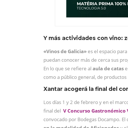
Y más actividades con vino: z
«Vinos de Galicia»
es el espacio para
puedan conocer más de cerca sus pr
En lo que se refiere al
aula de catas
e
como a público general, de productos
Xantar acogerá la final del 
Los días 1 y 2 de febrero y en el marc
final del
V Concurso Gastronómico 
convocado por Bodegas Docampo. El 
en la modalidad de Aficionados
y e