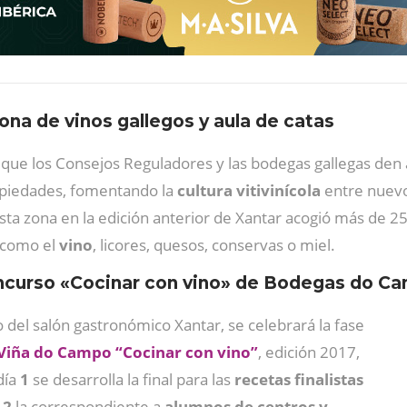
ona de vinos gallegos y aula de catas
 que los Consejos Reguladores y las bodegas gallegas den a
opiedades, fomentando la
cultura vitivinícola
entre nuevo
sta zona en la edición anterior de Xantar acogió más de 25
 como el
vino
, licores, quesos, conservas o miel.
concurso «Cocinar con vino» de Bodegas do C
o del salón gastronómico Xantar, se celebrará la fase
Viña do Campo “Cocinar con vino”
, edición 2017,
día
1
se desarrolla la final para las
recetas finalistas
l
2
la correspondiente a
alumnos de centros y