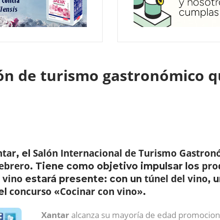
lón de turismo gastronómico q
ntar
Salón Internacional de Turismo Gastro
, el
febrero
pro
. Tiene como objetivo impulsar los
vino
túnel del vino
l
estará presente: con un
, 
concurso «Cocinar con vino»
el
.
Xantar
alcanza su mayoría de edad promocio