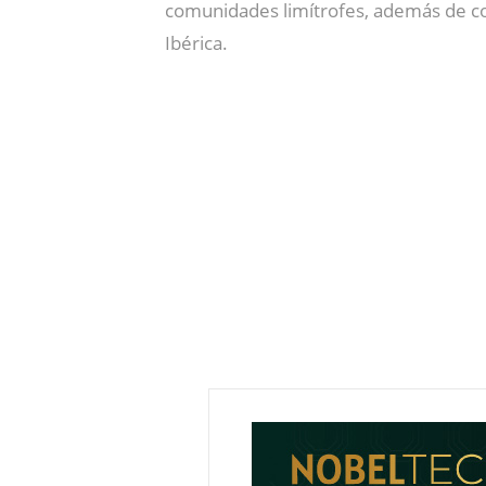
comunidades limítrofes, además de con
Ibérica.