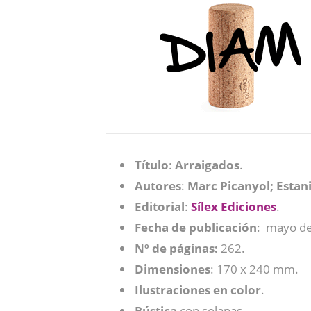
Título
:
Arraigados
.
Autores
:
Marc Picanyol; Estani
Editorial
:
Sílex Ediciones
.
Fecha de publicación
: ‎ mayo d
Nº de páginas:
262.
Dimensiones
: 170 x 240 mm.
Ilustraciones en
color
.
Rústica
con solapas.