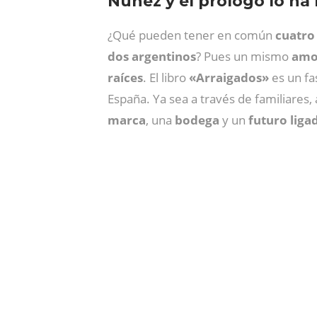
Núñez y el prólogo lo ha 
¿Qué pueden tener en común
cuatro
dos argentinos
? Pues un mismo
amor
raíces
. El libro
«Arraigados»
es un fa
España. Ya sea a través de familiares
marca
, una
bodega
y un
futuro liga