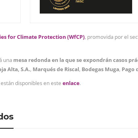
es for Climate Protection (WfCP)
, promovida por el se
rá una
mesa redonda en la que se expondrán casos prác
ja Alta, S.A.
,
Marqués de Riscal
,
Bodegas Muga
,
Pago 
n están disponibles en este
enlace
.
dos