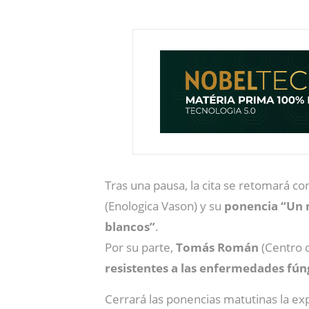
Tras una pausa, la cita se retomará co
(Enologica Vason) y su
ponencia
“Un 
blancos”
.
Por su parte,
Tomás
Román
(Centro 
resistentes a las enfermedades fún
Cerrará las ponencias matutinas la ex