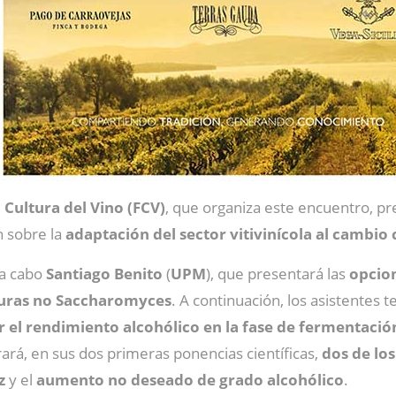
 Cultura del Vino (FCV)
, que organiza este encuentro, pr
n sobre la
adaptación del sector vitivinícola al cambio 
 a cabo
Santiago
Benito
(
UPM
), que presentará las
opcion
duras no Saccharomyces
. A continuación, los asistentes 
r el rendimiento alcohólico en la fase de fermentació
ará, en sus dos primeras ponencias científicas,
dos de los
z
y el
aumento no deseado de grado alcohólico
.