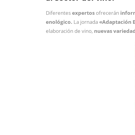
Diferentes
expertos
ofrecerán
infor
enológico.
La jornada
«Adaptación E
elaboración de vino,
nuevas
varieda