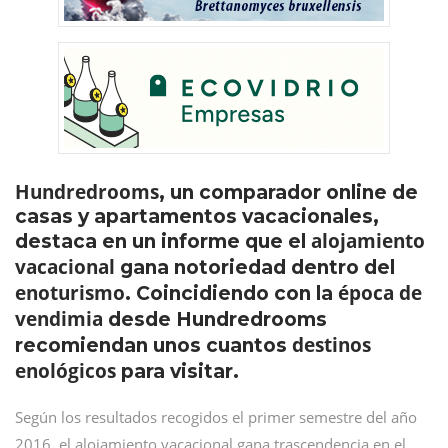
Hundredrooms
, un comparador online de
casas y apartamentos vacacionales,
alojamiento
destaca en un informe que el
vacacional
gana notoriedad dentro del
enoturismo
época de
. Coincidiendo con la
vendimia
desde Hundredrooms
destinos
recomiendan unos cuantos
enológicos
para visitar.
Según los resultados recogidos el primer semestre del año
2016, el alojamiento vacacional gana trascendencia en el