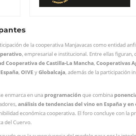
ipantes
ticipación de la cooperativa Manjavacas como entidad anfi
operativo
, empresarial e institucional. Entre ellas figuran
dad Cooperativa de Castilla-La Mancha
,
Cooperativas A
 España
,
OIVE
y
Globalcaja
, además de la participación in
e enmarca en una
programación
que combina
ponenci
adores,
análisis de tendencias del vino en España y e
nibilidad económica cooperativa. El foro concluye con la p
ta del Cuervo.
ayado que la supervivencia del modelo pasa por la interlo