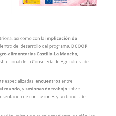
triona, así como con la
implicación de
, dentro del desarrollo del programa,
DCOOP
,
gro-alimentarias Castilla-La Mancha
,
stitucional de la Consejería de Agricultura de
as
especializadas,
encuentros
entre
n el mundo
, y
sesiones de trabajo
sobre
resentación de conclusiones y un brindis de
cución única, ya que solo mediante la unión, las