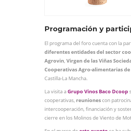
Programación y partic
El programa del foro cuenta con la par
diferentes entidades del sector co
Agrovin
,
Virgen de las Viñas Socie
Cooperativas Agro-alimentarias de
Castilla-La Mancha.
La visita a
Grupo Vinos Baco Dcoop
s
cooperativas,
reuniones
con patrocin
intercooperación, financiación y soste
cierre en los Molinos de Viento de Mo
En el marco de
este evento
se ha subr