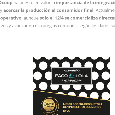
 Dcoop
ha puesto en valor la
importancia de la integrac
y
acercar la producción al consumidor final
. Actualme
ooperativo
, aunque
solo el 12% se comercializa direc
zos y avanzar en estrategias comunes, según los datos faci