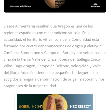
Desde Alimentaria resaltan que Aragón es una de las
regiones españolas con más tradición vitícola. En la
actualidad, el territorio vitivinícola de la Comunidad está
formado por cuatro denominaciones de origen (Calatayud,
Cariñena, Somontano y Campo de Borja) y por seis zonas de
vino de la tierra: Valle del Cinca, Ribera del Gallego/Cinco
Villas, Bajo Aragón, Campo de Belchite, Valdejalón y Valle
del Jiloca. Además, cientos de pequeños bodegueros no
acogidos a ninguna denominación de origen elaboran vinos
aragoneses de la mejor calidad.