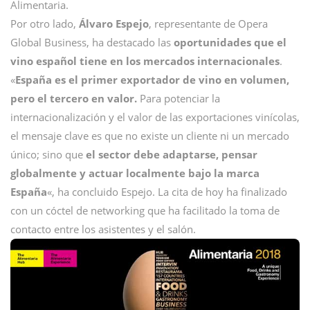
Alimentaria.
Por otro lado,
Álvaro Espejo
, representante de Opera
Global Business, ha destacado las
oportunidades que el
vino español tiene en los mercados internacionales
.
«
España es el primer exportador de vino en volumen,
pero el tercero en valor.
Para potenciar la
internacionalización y el valor de las exportaciones vinícolas,
el mensaje clave es que no existe un cliente ni un mercado
único; sino que
el sector debe adaptarse, pensar
globalmente y actuar localmente bajo la marca
España
«, ha concluido Espejo. La cita de hoy ha finalizado
con un cóctel de networking que ha facilitado la toma de
contacto entre los asistentes y el salón.