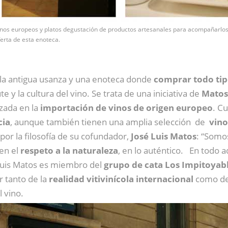
inos europeos y platos degustación de productos artesanales para acompañarlo
ferta de esta enoteca.
 a la antigua usanza y una enoteca donde
comprar todo tip
te y la cultura del vino. Se trata de una iniciativa de
Matos
zada en la
importación de vinos de origen europeo
. C
cia
, aunque también tienen una amplia selección de
vino
 por la filosofía de su cofundador,
José Luis Matos
: “Som
 en el
respeto a la naturaleza
, en lo auténtico. En todo 
Luis Matos es miembro del
grupo de cata Los Impitoyab
 tanto de la
realidad vitivinícola internacional
como de 
l vino.