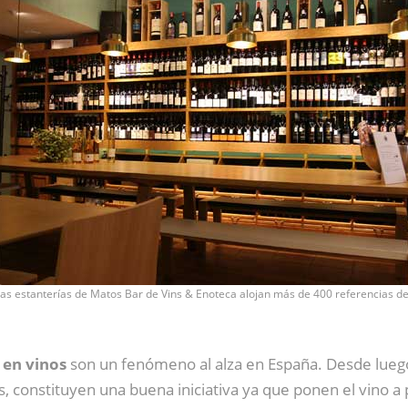
as estanterías de Matos Bar de Vins & Enoteca alojan más de 400 referencias de
 en vinos
son un fenómeno al alza en España. Desde lue
 constituyen una buena iniciativa ya que ponen el vino a p