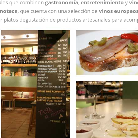
ciales que combinen
gastronomía
,
entretenimiento
y
vin
Enoteca
, que cuenta con una selección de
vinos europeo
er platos degustación de productos artesanales para acom