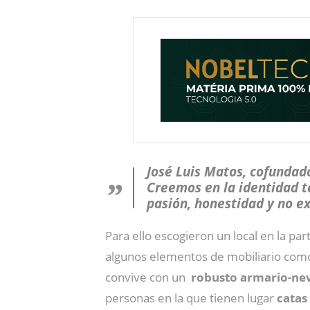
José Luis Matos, cofundad
Creemos en la identidad te
pasión, honestidad y no e
Para ello escogieron un local en la p
algunos elementos de mobiliario como 
convive con un
robusto armario-ne
personas en la que tienen lugar
catas