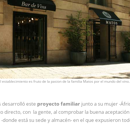
l establecimiento es fruto de la pasion de la familia Matos por el mundo del vino.
s desarrolló este
proyecto familiar
junto a su mujer -Áfric
 trato directo, con la gente, al comprobar la buena aceptació
) -donde está su sede y almacén- en el que expusieron tod