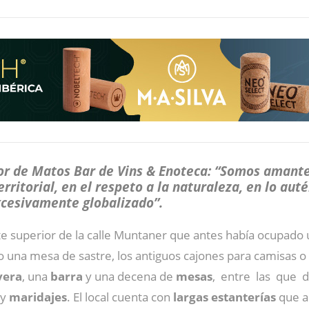
or de Matos Bar de Vins & Enoteca: “Somos amantes
rritorial, en el respeto a la naturaleza, en lo aut
xcesivamente globalizado”.
arte superior de la calle Muntaner que antes había ocupad
una mesa de sastre, los antiguos cajones para camisas o 
vera
, una
barra
y una decena de
mesas
, entre las que d
y
maridajes
. El local cuenta con
largas estanterías
que a