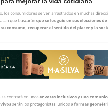
para mejorar la vida cotidiana
 los consumidores se ven arrastrados en muchas direccion
stacan que buscarán
que se les guíe en sus elecciones de
su consumo, recuperar el sentido del placer y la soci
ta se centrará en unos
envases inclusivos y una comunic
y
vivos
serán los protagonistas, unidos a
formas
geométr