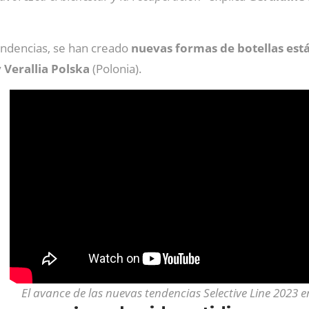
endencias, se han creado
nuevas formas de botellas est
y
Verallia
Polska
(Polonia).
El avance de las nuevas tendencias Selective Line 2023 e