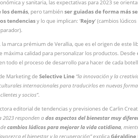
económica y sanitaria, las expectativas para 2023 se orienta
e los demás
, pero también
ser guiadas de forma más sen
os tendencias
y lo que implican: ‘
Rejoy
‘ (cambios lúdicos 
eparador).
, la marca prémium de Verallia, que es el origen de este li
de máxima calidad para personalizar los productos. Desde el
n todo el proceso de desarrollo para hacer de cada botell
a de Marketing de
Selective
Line
“la innovación y la creativ
ulturales internacionales para traducirlos en nuevas formas
lientes y socios”
.
ectora editorial de tendencias y previsiones de Carlin Crea
ra 2023 responden a
dos aspectos del bienestar muy difer
e de
cambios lúdicos para mejorar la vida cotidiana
, mient
avorezca el bienestar y la recuperación”
explica
Géraldine