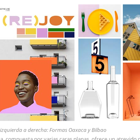
 izquierda a derecha: Formas Oaxaca y Bilbao
ca, compuesta por varias caras planas, ofrece un atrevido