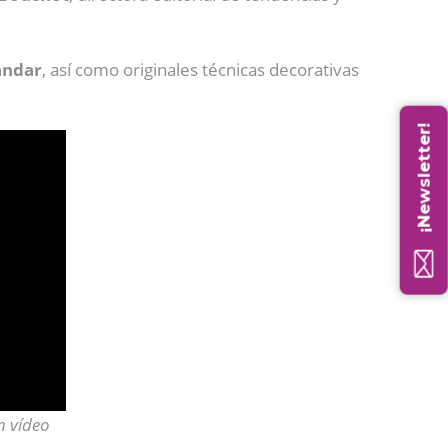
ándar
, así como originales técnicas decorativas
¡Newsletter!
n vídeo