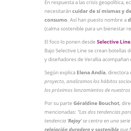
En respuesta a las crisis geopolítica, 
necesitarán
cuidar de sí mismas y d
consumo
. Así han puesto nombre a
d
(calma sostenible para un bienestar r
El foco lo ponen desde
Selective
Line
Bajo Selective Line se crean botellas 
y diseñadores de Verallia acompañan e
Según explica
Elena
Andía
, director
proyecto, analizamos los hábitos socioc
los próximos lanzamientos de nuestros c
Por su parte
Géraldine
Bouchot
, dir
mencionadas:
“Las dos tendencias pa
tendencia ‘
Rejoy
‘ se centra en una seri
relajación duradera y sostenible
que f