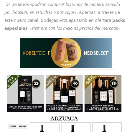
los usuarios
«podrán comprar los vinos de manera sencilla
por botellas, en estuches o por cajas»
. Además, a través de
este nuevo canal, Bodegas Arzuaga también ofertará
packs
especiales
,
«siempre con los mejores precios del mercado»
.