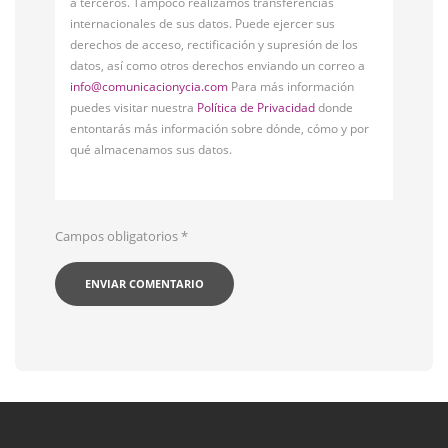
a terceros. Tampoco realizamos transferencias
internacionales de sus datos. Puede ejercer sus
derechos de acceso, rectificación y supresión de los
datos, así como otros derechos enviando un correo a
info@comunicacionycia.com
Para más información
puedes visitar nuestra
Política de Privacidad
donde
entontarás más información sobre dónde, cómo y por
qué almacenamos sus datos.
Campos obligatorios
*