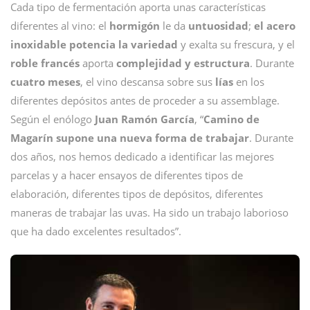
Cada tipo de fermentación aporta unas características
diferentes al vino: el
hormigón
le da
untuosidad
;
el acero
inoxidable potencia la variedad
y exalta su frescura, y el
roble
francés
aporta
complejidad y estructura
. Durante
cuatro meses
, el vino descansa sobre sus
lías
en los
diferentes depósitos antes de proceder a su assemblage.
Según el enólogo
Juan Ramón García
, “
Camino de
Magarín supone una nueva forma de trabajar
. Durante
dos años, nos hemos dedicado a identificar las mejores
parcelas y a hacer ensayos de diferentes tipos de
elaboración, diferentes tipos de depósitos, diferentes
maneras de trabajar las uvas. Ha sido un trabajo laborioso
que ha dado excelentes resultados”.