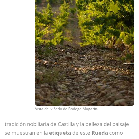
Vista del viñedo de Bodega Magarín.
tradición nobiliaria de Castilla y la belleza del paisaje
se muestran en la
etiqueta
de este
Rueda
como