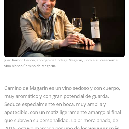
Juan Ramón García, enólogo de Bodega Magarín, junto a su creación: el
vino blanco Camino de Magarín.
Camino de Magarín es un vino sedoso y con cuerpo,
muy aromático y con gran potencial de guarda.
Seduce especialmente en boca, muy amplia y
apetecible, con un matiz ligeramente amargo al final
que subraya su personalidad. La primera añada, del
2015, estuvo marcada por uno de los
veranos más