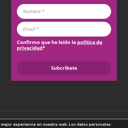
Confirmo que he leído la
política de
privacidad
*
QUIÉNES SOMOS
PUBLICIDAD
AVISO LEGAL
POLÍT
a mejor experiencia en nuestra web. Los datos personales