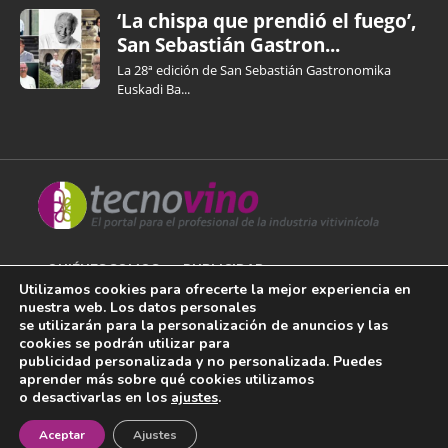
‘La chispa que prendió el fuego’,
San Sebastián Gastron...
La 28ª edición de San Sebastián Gastronomika
Euskadi Ba...
QUIÉNES SOMOS
PUBLICIDAD
Utilizamos cookies para ofrecerte la mejor experiencia en
nuestra web. Los datos personales
AVISO LEGAL
se utilizarán para la personalización de anuncios y las
cookies se podrán utilizar para
POLÍTICA DE COOKIES
publicidad personalizada y no personalizada. Puedes
aprender más sobre qué cookies utilizamos
POLÍTICA DE PRIVACIDAD
o desactivarlas en los
ajustes
.
¡Newsletter!
CONTACTO
Aceptar
Ajustes