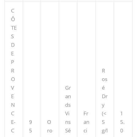
C
Ô
TE
S
D
E
P
R
R
O
os
V
Gr
é
E
an
Dr
N
ds
y
C
Vi
Fr
(<
1
E-
9
O
ns
an
5
5.
C
5
ro
Sé
ci
g/l
0