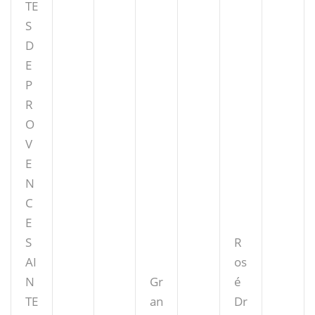
TE
S
D
E
P
R
O
V
E
N
C
E
S
R
AI
os
N
Gr
é
TE
an
Dr