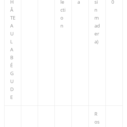
H
le
a
si
0
Â
cti
n
TE
o
m
A
n
ad
U
er
L
a)
A
B
É
G
U
D
E
R
os