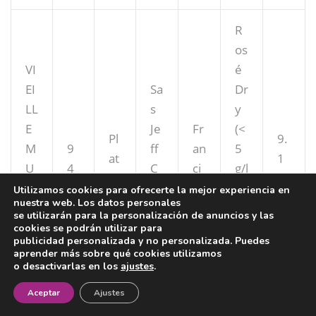
R
os
VI
é
EI
Sa
Dr
LL
s
y
E
Je
Fr
(<
Pl
9.
M
9
ff
an
5
at
1
U
4
C
ci
g/l
a
0
LE
ar
a
si
Utilizamos cookies para ofrecerte la mejor experiencia en
nuestra web. Los datos personales
R
re
n
se utilizarán para la personalización de anuncios y las
O
l
m
cookies se podrán utilizar para
publicidad personalizada y no personalizada. Puedes
SE
ad
aprender más sobre qué cookies utilizamos
er
o desactivarlas en los
ajustes
.
a)
¡Newsletter!
Aceptar
Ajustes