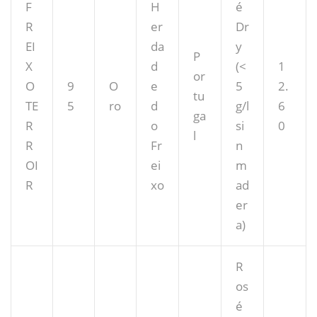
F
H
é
R
er
Dr
EI
da
y
P
X
d
(<
1
or
O
9
O
e
5
2.
tu
TE
5
ro
d
g/l
6
ga
R
o
si
0
l
R
Fr
n
OI
ei
m
R
xo
ad
er
a)
R
os
é