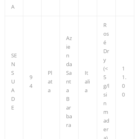
A
R
os
Az
é
ie
Dr
SE
n
y
N
da
(<
1
S
Pl
Sa
It
9
5
1.
U
at
nt
ali
4
g/l
0
A
a
a
a
si
0
D
B
n
E
ar
m
ba
ad
ra
er
a)