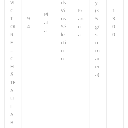
VI
ds
y
C
Vi
Fr
(<
1
Pl
T
9
ns
an
5
3.
at
OI
4
Sé
ci
g/l
0
a
R
le
a
si
0
E
cti
n
–
o
m
C
n
ad
H
er
Â
a)
TE
A
U
L
A
B