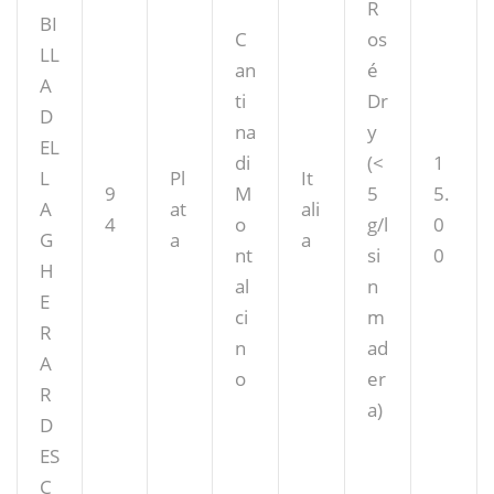
R
BI
C
os
LL
an
é
A
ti
Dr
D
na
y
EL
di
(<
1
L
Pl
It
9
M
5
5.
A
at
ali
4
o
g/l
0
G
a
a
nt
si
0
H
al
n
E
ci
m
R
n
ad
A
o
er
R
a)
D
ES
C