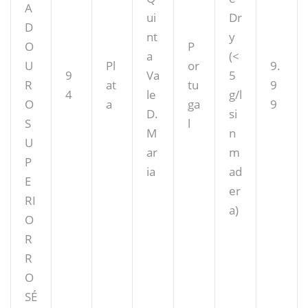
A
ui
Dr
D
nt
y
O
P
a
(<
U
Pl
or
9.
9
Va
5
R
at
tu
9
4
le
g/l
O
a
ga
9
D.
si
S
l
M
n
U
ar
m
P
ia
ad
E
er
RI
a)
O
R
R
O
SÉ