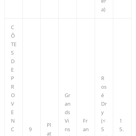
er
a)
C
Ô
TE
S
D
E
P
R
R
os
O
Gr
é
V
an
Dr
E
ds
y
N
Vi
Fr
(<
1
Pl
C
9
ns
an
5
5.
at