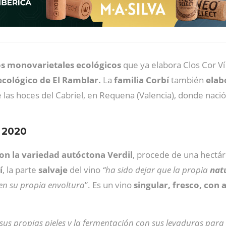
os monovarietales ecológicos
que ya elabora Clos Cor Ví
ecológico de El Ramblar.
La
familia
Corbí
también
elab
e las hoces del Cabriel, en Requena (Valencia), donde naci
e 2020
on la variedad autóctona Verdil
, procede de una hectá
í
, la parte
salvaje
del vino
“ha sido dejar que la propia
nat
en su propia envoltura
”. Es un vino
singular, fresco, con 
sus propias pieles y la fermentación con sus levaduras para