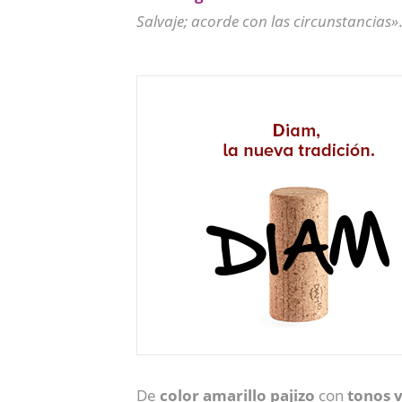
Salvaje; acorde con las circunstancias»
De
color amarillo pajizo
con
tonos