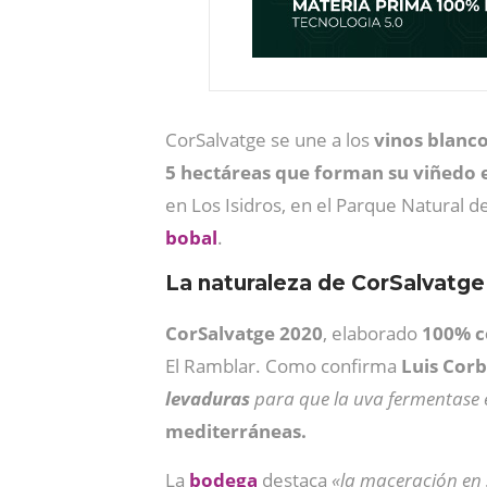
CorSalvatge se une a los
vinos blanc
5 hectáreas que forman su viñedo 
en Los Isidros, en el Parque Natural d
bobal
.
La naturaleza de CorSalvatg
CorSalvatge 2020
, elaborado
100% c
El Ramblar. Como confirma
Luis
Corb
levaduras
para que la uva fermentase 
mediterráneas.
La
bodega
destaca
«la maceración en 