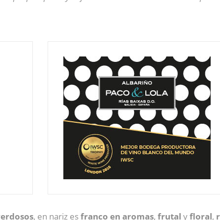
.
verdosos
, en nariz es
franco en aromas
,
frutal
y
floral
,