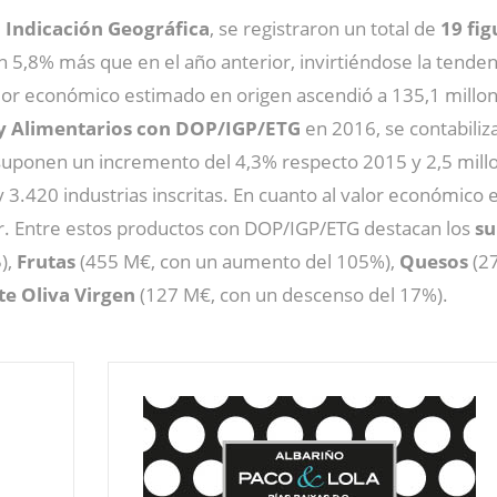
 Indicación Geográfica
, se registraron un total de
19 fig
 un 5,8% más que en el año anterior, invirtiéndose la tend
valor económico estimado en origen ascendió a 135,1 millo
 y Alimentarios con DOP/IGP/ETG
en 2016, se contabili
suponen un incremento del 4,3% respecto 2015 y 2,5 millo
3.420 industrias inscritas. En cuanto al valor económico 
r. Entre estos productos con DOP/IGP/ETG destacan los
su
),
Frutas
(455 M€, con un aumento del 105%),
Quesos
(27
te Oliva Virgen
(127 M€, con un descenso del 17%).