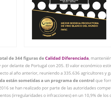
otal de 344 figuras de
Calidad Diferenciada
, mantenién
 por delante de Portugal con 205. El valor económico esti
to al año anterior, reuniendo a 335.636 agricultores y ga
ada están sometidas a un programa de control
que for
 2016 se han realizado por parte de las autoridades compe
tos (irregularidades o infracciones) en un 10,9% de los 