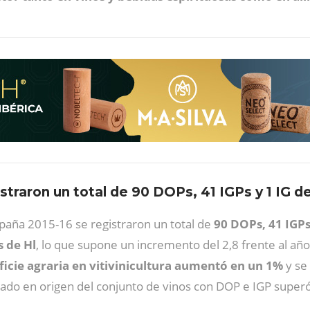
straron un total de 90 DOPs, 41 IGPs y 1 IG 
mpaña 2015-16 se registraron un total de
90 DOPs, 41 IGPs
 de Hl
, lo que supone un incremento del 2,8 frente al año
ficie agraria en vitivinicultura aumentó en un 1%
y se 
imado en origen del conjunto de vinos con DOP e IGP super