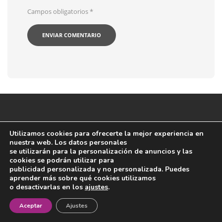
Campos obligatorios
*
Utilizamos cookies para ofrecerte la mejor experiencia en
Sobre TecnoVino
nuestra web. Los datos personales
se utilizarán para la personalización de anuncios y las
cookies se podrán utilizar para
Revista digital con información e ideas prácticas para
publicidad personalizada y no personalizada. Puedes
aprender más sobre qué cookies utilizamos
profesionales de la industria del vino, bodegas,
o desactivarlas en los
ajustes
.
productos enológicos, catas y maridajes.
¡Newsletter!
Aceptar
Ajustes