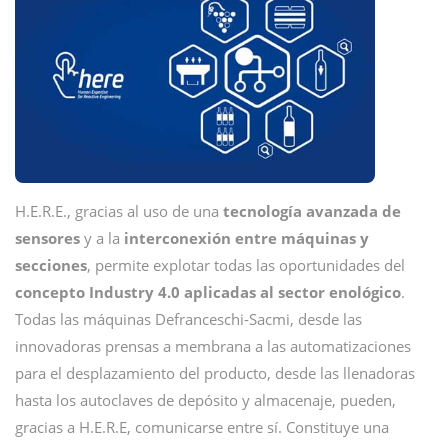
H.E.R.E., gracias al uso de una
tecnología avanzada de
sensores
y a la
interconexión entre máquinas y
secciones
, permite explotar todas las oportunidades del
concepto Industry 4.0 aplicadas al sector enológico
.
Todas las máquinas Defranceschi-Sacmi, desde las
innovadoras prensas a membrana a las automatizaciones
para el desplazamiento del producto, desde las llenadoras
hasta los autoclaves de depósito y almacenaje, pueden,
gracias a H.E.R.E, comunicarse entre sí. Constituye una