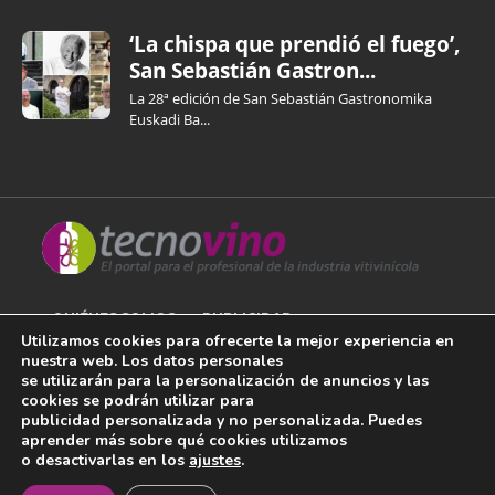
‘La chispa que prendió el fuego’,
San Sebastián Gastron...
La 28ª edición de San Sebastián Gastronomika
Euskadi Ba...
QUIÉNES SOMOS
PUBLICIDAD
Utilizamos cookies para ofrecerte la mejor experiencia en
nuestra web. Los datos personales
AVISO LEGAL
se utilizarán para la personalización de anuncios y las
cookies se podrán utilizar para
POLÍTICA DE COOKIES
publicidad personalizada y no personalizada. Puedes
aprender más sobre qué cookies utilizamos
POLÍTICA DE PRIVACIDAD
o desactivarlas en los
ajustes
.
¡Newsletter!
CONTACTO