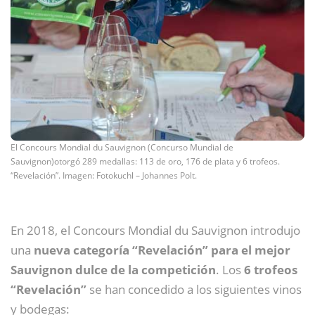
El Concours Mondial du Sauvignon (Concurso Mundial de
Sauvignon)otorgó 289 medallas: 113 de oro, 176 de plata y 6 trofeos.
“Revelación”. Imagen: Fotokuchl – Johannes Polt.
En 2018, el Concours Mondial du Sauvignon introdujo
una
nueva categoría “Revelación” para el mejor
Sauvignon dulce de la competición
. Los
6 trofeos
“Revelación”
se han concedido a los siguientes vinos
y bodegas: