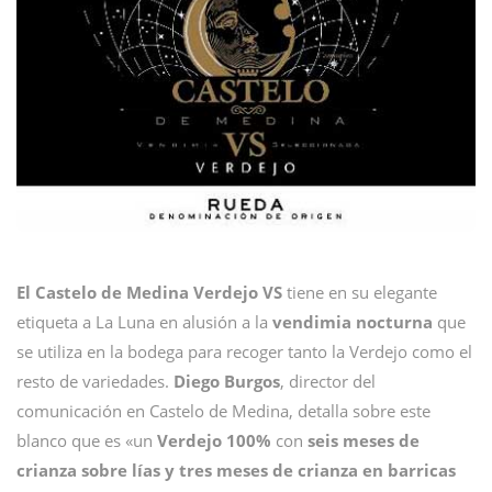
El Castelo de Medina Verdejo VS
tiene en su elegante
etiqueta a La Luna en alusión a la
vendimia nocturna
que
se utiliza en la bodega para recoger tanto la Verdejo como el
resto de variedades.
Diego Burgos
, director del
comunicación en Castelo de Medina, detalla sobre este
blanco que es «un
Verdejo 100%
con
seis meses de
crianza sobre lías y tres meses de crianza en barricas