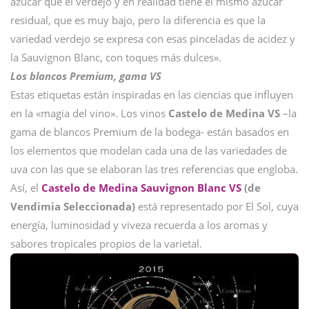
azúcar que el verdejo y en realidad tiene el mismo azúcar
residual, que es muy bajo, pero la diferencia es que la
variedad verdejo se expresa con esas pinceladas de acidez y
la Sauvignon Blanc, con toques más dulces».
Los blancos Premium, gama VS
Estas etiquetas están inspiradas en las ciencias que influyen
en la «magia del vino». Los vinos
Castelo de Medina VS
–la
gama de blancos Premium de la bodega- están basados en
los elementos que modelan cada una de las variedades de
uva con las que se elaboran las tres referencias que engloba.
Así, el
Castelo de Medina Sauvignon Blanc VS
(de
Vendimia Seleccionada)
está representado por El Sol, cuya
energía, luminosidad y viveza recuerda a los aromas y
sabores tropicales propios de la varietal.