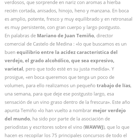
verdosos, que sorprende en nariz con aromas a hierba
recién cortada, anisados, hinojo, heno y manzana. En boca
es amplio, potente, fresco y muy equilibrado y en retronasal
es muy persistente, con gran cuerpo y largo postgusto.
En palabras de
Mariano de Juan Temiño
, director
comercial de Castelo de Medina : «lo que buscamos es un
buen
equilibrio entre la acidez característica del
verdejo, el grado alcohólico, que sea expresivo,
varietal
, pero que todo esté en su justa medida». Y
prosigue, «en boca queremos que tenga un poco de
volumen, para ello realizamos un pequeño
trabajo de lías
,
una semana, para que deje ese postgusto largo, esa
sensación de un vino graso dentro de la frescura». Este año
apunta Temiño «lo han vuelto a nombrar
mejor verdejo
del mundo
, ha sido por parte de la asociación de
periodistas y escritores sobre el vino (
WAWWJ
), que lo que
hacen es recopilar los 75 principales concursos de todo el