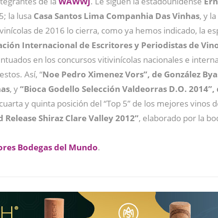
ntegrantes de la
WAWWJ
. Le siguen la estadounidense
Ern
; la lusa
Casa Santos Lima Companhia Das Vinhas
, y l
vinícolas de 2016 lo cierra, como ya hemos indicado, la e
ción Internacional de Escritores y Periodistas de Vino
tuados en los concursos vitivinícolas nacionales e interna
stos. Así, “
Noe Pedro Ximenez Vors”, de González Bya
ñas
, y
“Bioca Godello Selección Valdeorras D.O. 2014”
cuarta y quinta posición del “Top 5” de los mejores vinos
 Release Shiraz Clare Valley 2012”
, elaborado por la b
ejores Bodegas del Mundo
.