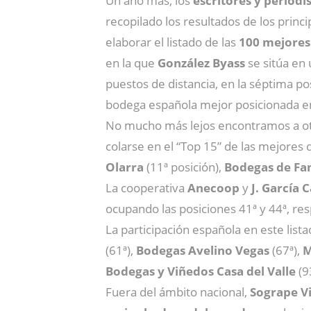
Un año más, los
escritores y period
recopilado los resultados de los princ
elaborar el listado de las
100 mejores
en la que
González Byass
se sitúa en 
puestos de distancia, en la séptima p
bodega española mejor posicionada en
No mucho más lejos encontramos a ot
colarse en el “Top 15” de las mejores
Olarra
(11ª posición),
Bodegas de Fam
La cooperativa
Anecoop
y
J. García
ocupando las posiciones 41ª y 44ª, re
La participación española en este list
(61ª),
Bodegas Avelino Vegas
(67ª),
M
Bodegas y Viñedos Casa del Valle
(9
Fuera del ámbito nacional,
Sogrape V