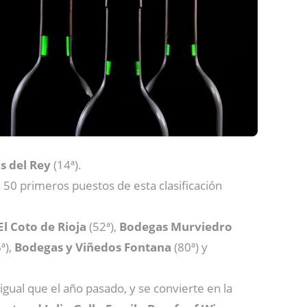
os del Rey
(14ª).
 50 primeros puestos de esta clasificación
l Coto de Rioja
(52ª),
Bodegas Murviedro
ª),
Bodegas y Viñedos Fontana
(80ª) y
igual que el año pasado, y se convierte en la