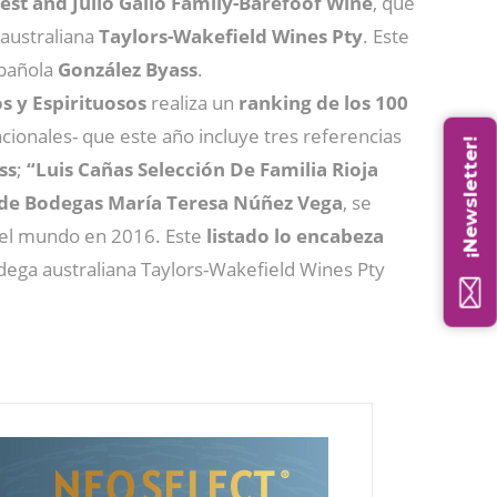
est and Julio Gallo Family-Barefoof Wine
, que
a australiana
Taylors-Wakefield Wines Pty
. Este
spañola
González Byass
.
s y Espirituosos
realiza un
ranking de los 100
cionales- que este año incluye tres referencias
¡Newsletter!
ss
;
“Luis Cañas Selección De Familia Rioja
, de Bodegas María Teresa Núñez Vega
, se
 del mundo en 2016. Este
listado lo encabeza
odega australiana Taylors-Wakefield Wines Pty