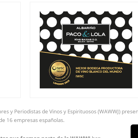
tores y Periodistas de Vinos y Espirituosos (WAWWJ) prese
l de 16 empresas españolas.