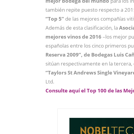
mejor bodega del mundo
para los i
también repite puesto respecto a 2015
“Top 5”
de las mejores compañías viti
Además de esta clasificación, la
Asocia
mejores vinos de 2016
–los mejor pun
españolas entre los cinco primeros pue
Reserva 2009”, de Bodegas Luis Ca
sitúan respectivamente en la tercera, 
“Taylors St Andrews Single Vineyard
Ltd.
Consulte aquí el Top 100 de las M