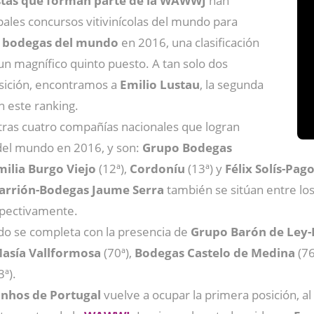
istas que forman parte de la WAWWJ
han
ipales concursos vitivinícolas del mundo para
 bodegas del mundo
en 2016, una clasificación
un magnífico quinto puesto. A tan solo dos
osición, encontramos a
Emilio Lustau
, la segunda
 este ranking.
ras cuatro compañías nacionales que logran
 del mundo en 2016, y son:
Grupo Bodegas
ilia Burgo Viejo
(12ª),
Cordoníu
(13ª) y
Félix Solís-Pag
 Carrión-Bodegas Jaume Serra
también se sitúan entre los
spectivamente.
ado se completa con la presencia de
Grupo Barón de Ley-E
asía Vallformosa
(70ª),
Bodegas Castelo de Medina
(76
3ª).
inhos de Portugal
vuelve a ocupar la primera posición, al 