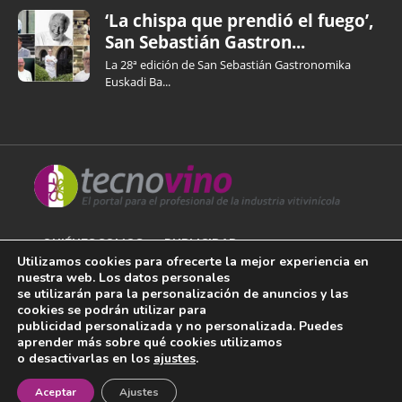
‘La chispa que prendió el fuego’,
San Sebastián Gastron...
La 28ª edición de San Sebastián Gastronomika
Euskadi Ba...
QUIÉNES SOMOS
PUBLICIDAD
Utilizamos cookies para ofrecerte la mejor experiencia en
nuestra web. Los datos personales
AVISO LEGAL
se utilizarán para la personalización de anuncios y las
cookies se podrán utilizar para
POLÍTICA DE COOKIES
publicidad personalizada y no personalizada. Puedes
aprender más sobre qué cookies utilizamos
POLÍTICA DE PRIVACIDAD
o desactivarlas en los
ajustes
.
¡Newsletter!
CONTACTO
Aceptar
Ajustes